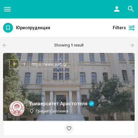
Юриспруденция
Filters
arrow_backward
arrow_forward
Showing
1
result
1
https://www.auth.gr
Университет Аристотеля
Греция\Салоники