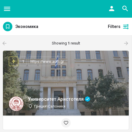
Экономика
Filters
arrow_backward
arrow_forward
Showing
1
result
1
https://www.auth.gr
Университет Аристотеля
Греция\Салоники