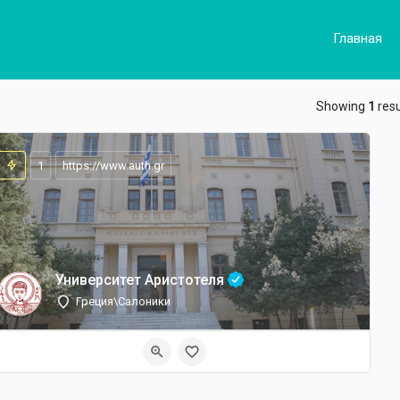
Главная
ow_backward
Showing
1
resu
1
https://www.auth.gr
Университет Аристотеля
Греция\Салоники