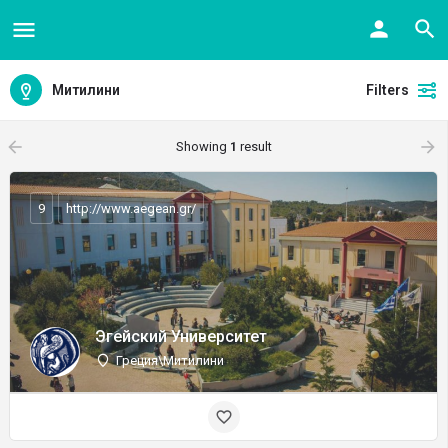
Митилини
Filters
arrow_backward
arrow_forward
Showing
1
result
9
http://www.aegean.gr/
Эгейский Университет
Греция\Митилини